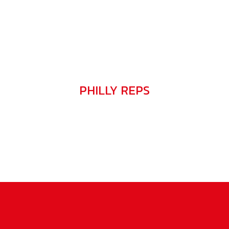
ESG
SERVICES
ÉQUIPEMENTS
CARRIÈRE
PHILLY REPS
SENIOR WORKER