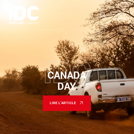
IDC
CANADA
DAY
LIRE L'ARTICLE